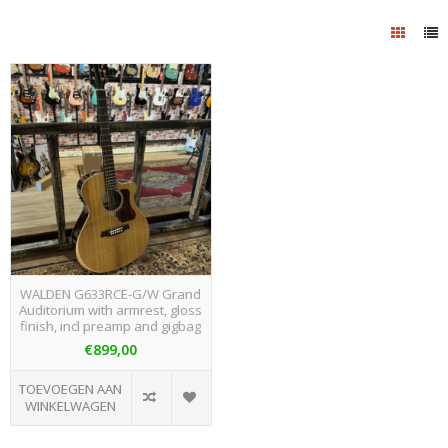
WALDEN G633RCE-G/W Grand
Auditorium with armrest, gloss
finish, incl preamp and gigbag
€899,00
TOEVOEGEN AAN
WINKELWAGEN