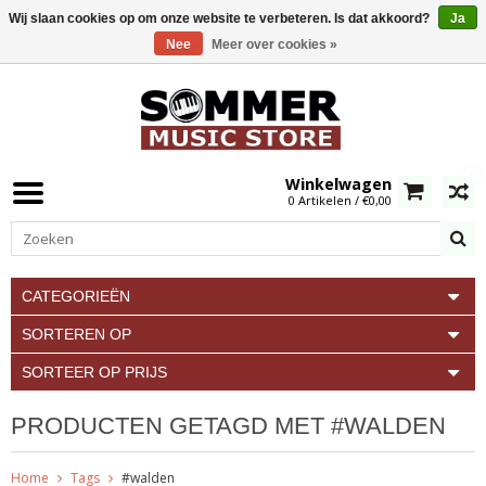
Wij slaan cookies op om onze website te verbeteren. Is dat akkoord?
Ja
Nee
Meer over cookies »
0
Winkelwagen
0 Artikelen / €0,00
CATEGORIEËN
SORTEREN OP
SORTEER OP PRIJS
PRODUCTEN GETAGD MET #WALDEN
Home
Tags
#walden