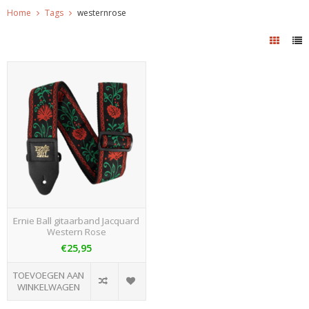
Home
Tags
westernrose
Ernie Ball gitaarband Jacquard
Western Rose
€25,95
TOEVOEGEN AAN
WINKELWAGEN