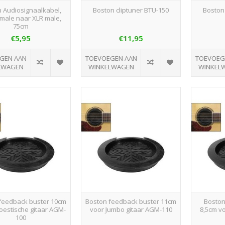
 Audiosignaalkabel,
Boston cliptuner BTU-150
Boston
male naar XLR male,
75cm
€5,95
€11,95
GEN AAN
TOEVOEGEN AAN
TOEVOEG
LWAGEN
WINKELWAGEN
WINKEL
feedback buster 10cm
Boston feedback buster 11cm
Boston
oestische gitaar AGM-
voor Jumbo gitaar AGM-110
8,5cm vo
100