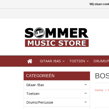
Wij slaan coo
GITAAR /BAS
TOETSEN
DRUMS/P
BO
CATEGORIEËN
Gitaar /Bas
Home
Toetsen
Drums/Percussie