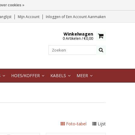
over cookies »
anglijst
Mijn Account
Inloggen
of
Een Account Aanmaken
Winkelwagen
0 Artikelen / €0,00
S
HOES/KOFFER
KABELS
MEER
Foto-tabel
Lijst