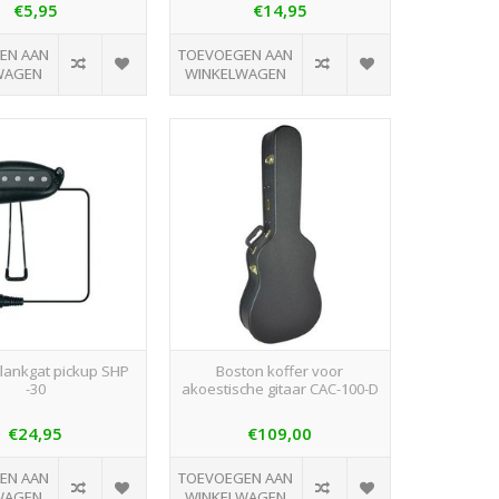
€5,95
€14,95
EN AAN
TOEVOEGEN AAN
WAGEN
WINKELWAGEN
lankgat pickup SHP
Boston koffer voor
-30
akoestische gitaar CAC-100-D
€24,95
€109,00
EN AAN
TOEVOEGEN AAN
WAGEN
WINKELWAGEN