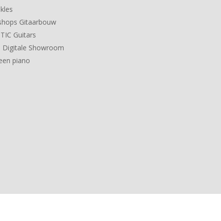
kles
hops Gitaarbouw
IC Guitars
 Digitale Showroom
een piano
 Powered by
Lightspeed