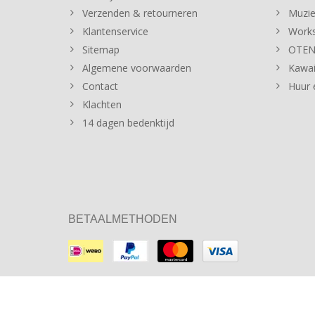
Verzenden & retourneren
Muzie
Klantenservice
Works
Sitemap
OTENT
Algemene voorwaarden
Kawai
Contact
Huur 
Klachten
14 dagen bedenktijd
BETAALMETHODEN
© Copyright 2026 Sommer Music Store Theme by
PSDCenter
-