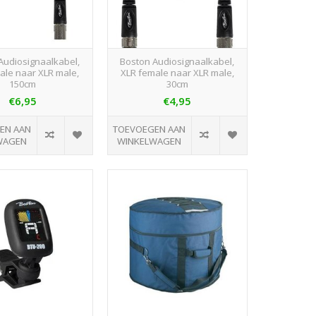
Audiosignaalkabel,
Boston Audiosignaalkabel,
ale naar XLR male,
XLR female naar XLR male,
150cm
30cm
€6,95
€4,95
EN AAN
TOEVOEGEN AAN
WAGEN
WINKELWAGEN