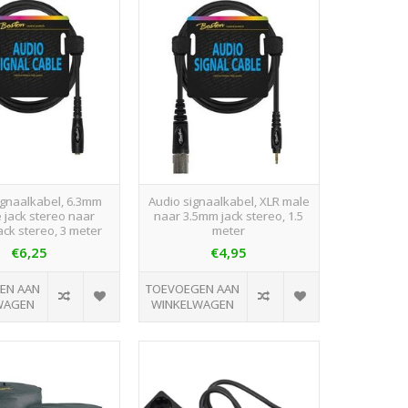
ignaalkabel, 6.3mm
Audio signaalkabel, XLR male
 jack stereo naar
naar 3.5mm jack stereo, 1.5
ack stereo, 3 meter
meter
€6,25
€4,95
EN AAN
TOEVOEGEN AAN
WAGEN
WINKELWAGEN