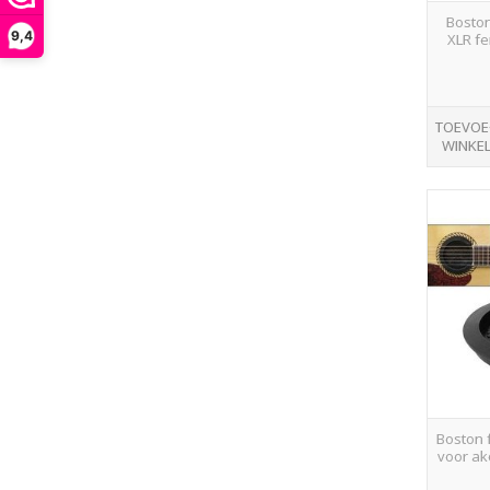
Boston
9,4
XLR fe
TOEVOE
WINKE
Boston 
voor ak