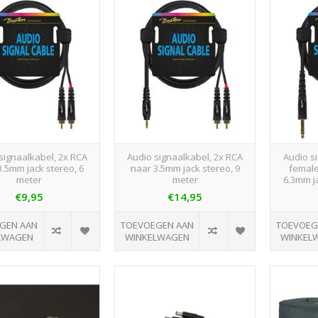
signaalkabel, 2x RCA
Audio signaalkabel, 2x RCA
Audio s
3.5mm jack stereo, 6
naar 3.5mm jack stereo, 9
female
meter
meter
6.3mm j
€9,95
€14,95
GEN AAN
TOEVOEGEN AAN
TOEVOEG
LWAGEN
WINKELWAGEN
WINKEL