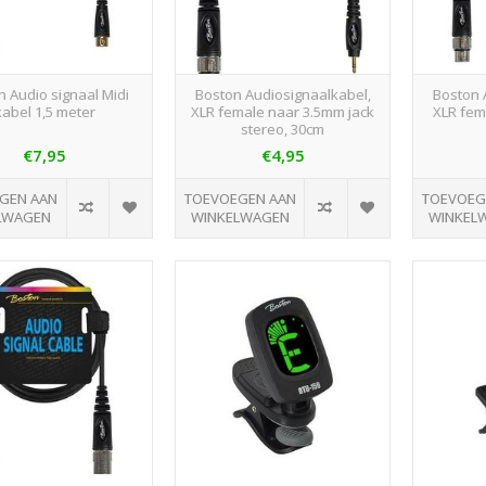
n Audio signaal Midi
Boston Audiosignaalkabel,
Boston 
kabel 1,5 meter
XLR female naar 3.5mm jack
XLR fem
stereo, 30cm
€7,95
€4,95
GEN AAN
TOEVOEGEN AAN
TOEVOEG
LWAGEN
WINKELWAGEN
WINKEL