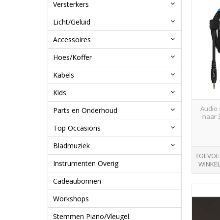
Versterkers
Licht/Geluid
Accessoires
Hoes/Koffer
Kabels
Kids
Audio 
Parts en Onderhoud
naar 
Top Occasions
Bladmuziek
TOEVOE
Instrumenten Overig
WINKE
Cadeaubonnen
Workshops
Stemmen Piano/Vleugel