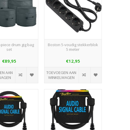
-piece drum gig bag
Boston 5-voudig stekkerblok
set
5 meter
€89,95
€12,95
EN AAN
TOEVOEGEN AAN
WAGEN
WINKELWAGEN