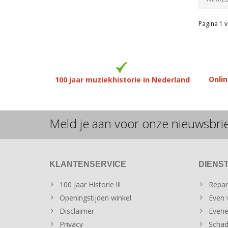
Pagina 1 v
Onlin
100 jaar muziekhistorie in Nederland
Meld je aan voor onze nieuwsbri
KLANTENSERVICE
DIENS
100 jaar Historie !!!
Repar
Openingstijden winkel
Even v
Disclaimer
Evene
Privacy
Schad