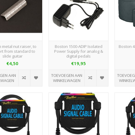
 metal nut raiser, to
Boston 1500-ADIP Isolated
Boston 4
rt from standard to
Power Supply for analog &
slide guitar
digital pedals
€4,50
€19,95
GEN AAN
TOEVOEGEN AAN
TOEVOEG
LWAGEN
WINKELWAGEN
WINKEL