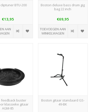
 cliptuner BTU-200
Boston deluxe bass drum gig
bag 22 inch
€13,95
€69,95
EN AAN
TOEVOEGEN AAN
WAGEN
WINKELWAGEN
 feedback buster
Boston gitaar standaard GS-
or klassieke gitaar
49-BK
AGM-85