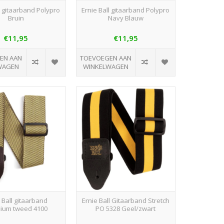
l gitaarband Polypro
Ernie Ball gitaarband Polypro
Bruin
Navy Blauw
€11,95
€11,95
EN AAN
TOEVOEGEN AAN
WAGEN
WINKELWAGEN
 Ball gitaarband
Ernie Ball Gitaarband Stretch
ium tweed 4100
PO 5328 Geel/zwart