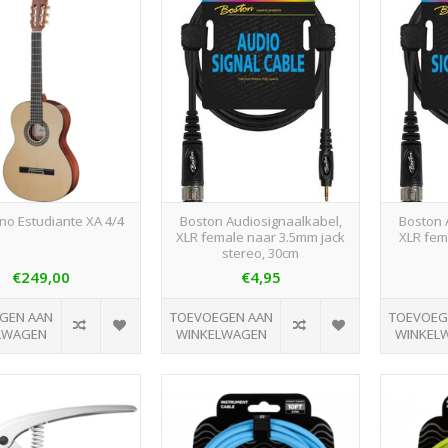
no Estudiante XA 4/4
Boston Audiosignaalkabel,
Boston 
XLR female naar 3.5mm jack
XLR fem
stereo, 30cm
€249,00
€4,95
GEN AAN
TOEVOEGEN AAN
TOEVOEG
LWAGEN
WINKELWAGEN
WINKEL