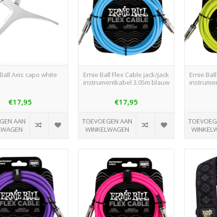
Ball Axis capo white
Ernie Ball Flex Cable jack/jack
Ernie Bal
instrumentkabel 3.05m blauw
instrume
€17,95
€17,95
GEN AAN
TOEVOEGEN AAN
TOEVOEG
LWAGEN
WINKELWAGEN
WINKEL