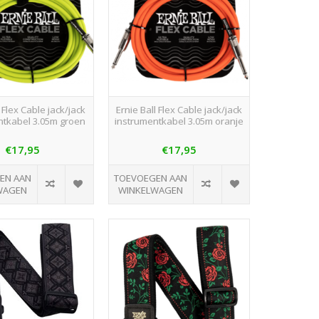
l Flex Cable jack/jack
Ernie Ball Flex Cable jack/jack
ntkabel 3.05m groen
instrumentkabel 3.05m oranje
€17,95
€17,95
EN AAN
TOEVOEGEN AAN
WAGEN
WINKELWAGEN