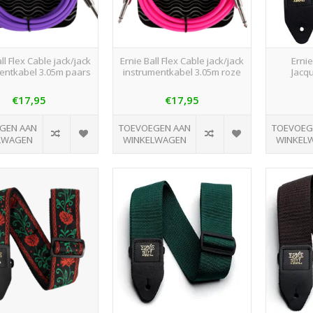
ll Flex Cable jack/jack
Ernie Ball Flex Cable jack/jack
Ernie
entkabel 3.05m paars
instrumentkabel 3.05m roze
Jacq
€17,95
€17,95
GEN AAN
TOEVOEGEN AAN
TOEVOEG
LWAGEN
WINKELWAGEN
WINKEL