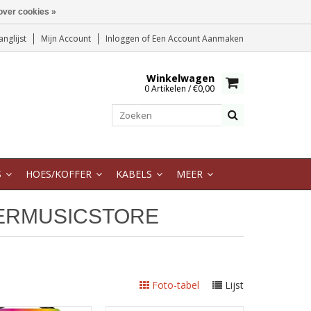
over cookies »
anglijst
Mijn Account
Inloggen
of
Een Account Aanmaken
Winkelwagen
0 Artikelen / €0,00
S
HOES/KOFFER
KABELS
MEER
ERMUSICSTORE
Foto-tabel
Lijst