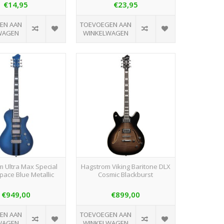
€14,95
€23,95
EN AAN
TOEVOEGEN AAN
WAGEN
WINKELWAGEN
 Ultra Max Special
Hagstrom Viking Baritone DLX
pace Blue Metallic
Cosmic Blackburst
€949,00
€899,00
EN AAN
TOEVOEGEN AAN
WAGEN
WINKELWAGEN