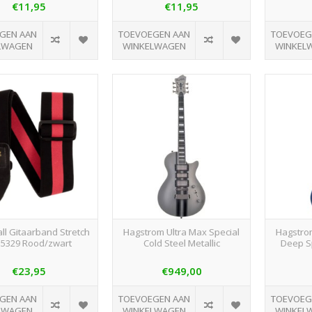
€11,95
€11,95
GEN AAN
TOEVOEGEN AAN
TOEVOEG
LWAGEN
WINKELWAGEN
WINKEL
all Gitaarband Stretch
Hagstrom Ultra Max Special
Hagstrom
 5329 Rood/zwart
Cold Steel Metallic
Deep S
€23,95
€949,00
GEN AAN
TOEVOEGEN AAN
TOEVOEG
LWAGEN
WINKELWAGEN
WINKEL