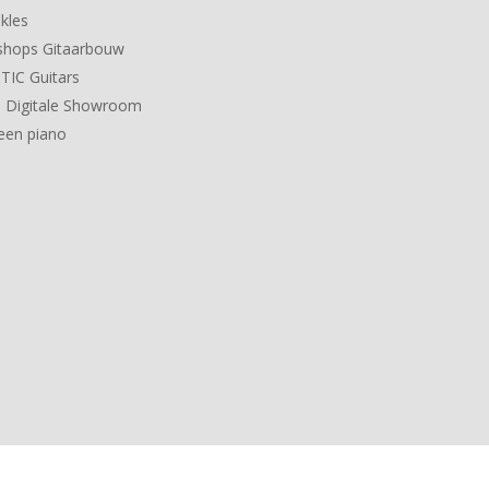
kles
hops Gitaarbouw
IC Guitars
 Digitale Showroom
een piano
 Powered by
Lightspeed