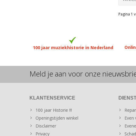
Pagina 1 v
Onlin
100 jaar muziekhistorie in Nederland
Meld je aan voor onze nieuwsbri
KLANTENSERVICE
DIENS
100 jaar Historie !!!
Repar
Openingstijden winkel
Even v
Disclaimer
Evene
Privacy
Schad