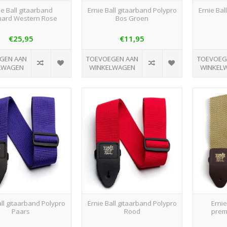
ie Ball gitaarband
Ernie Ball gitaarband Polypro
Ernie Bal
uard Western Rose
Bos Groen
€25,95
€11,95
GEN AAN
TOEVOEGEN AAN
TOEVOEG
LWAGEN
WINKELWAGEN
WINKEL
all gitaarband Polypro
Ernie Ball gitaarband Polypro
Ernie
Paars
Rood
prem