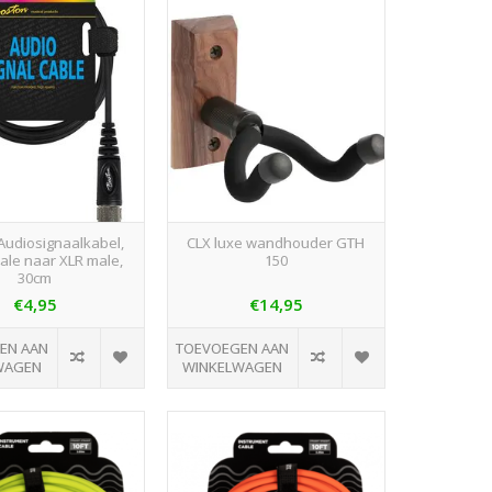
Audiosignaalkabel,
CLX luxe wandhouder GTH
ale naar XLR male,
150
30cm
€4,95
€14,95
EN AAN
TOEVOEGEN AAN
WAGEN
WINKELWAGEN