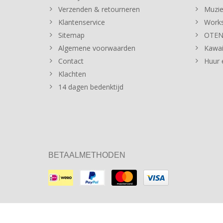
Verzenden & retourneren
Muzie
Klantenservice
Works
Sitemap
OTENT
Algemene voorwaarden
Kawai
Contact
Huur 
Klachten
14 dagen bedenktijd
BETAALMETHODEN
© Copyright 2026 Sommer Music Store Theme by
PSDCenter
-