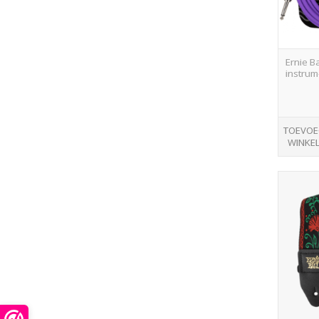
Ernie Ba
instrum
TOEVOE
WINKE