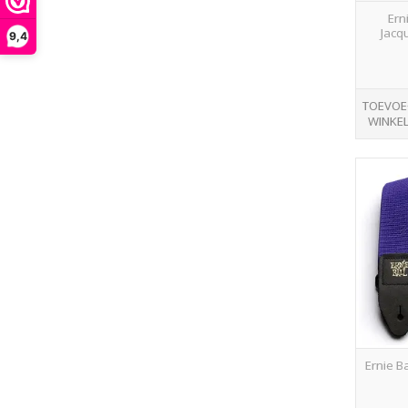
Ern
Jacq
9,4
TOEVOE
WINKE
Ernie B