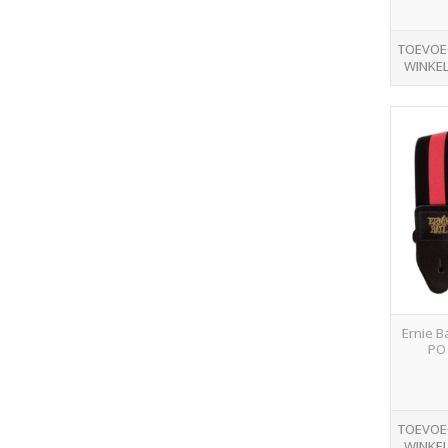
TOEVOE
WINKE
Ernie B
PO
TOEVOE
WINKE