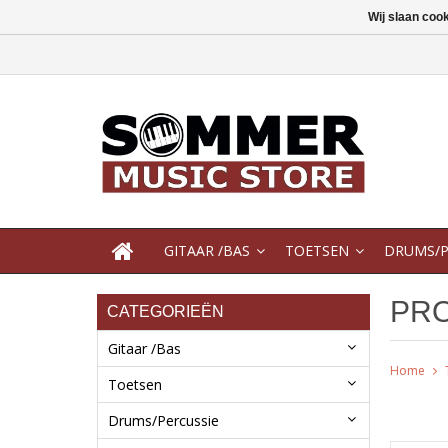
Wij slaan coo
GITAAR /BAS
TOETSEN
DRUMS/P
PR
CATEGORIEËN
Gitaar /Bas
Home
Toetsen
Drums/Percussie